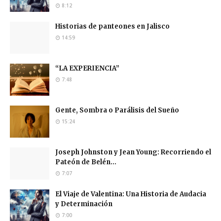
8:12
Historias de panteones en Jalisco
14:59
“LA EXPERIENCIA”
7:48
Gente, Sombra o Parálisis del Sueño
15:24
Joseph Johnston y Jean Young: Recorriendo el
Pateón de Belén...
7:07
El Viaje de Valentina: Una Historia de Audacia
y Determinación
7:00