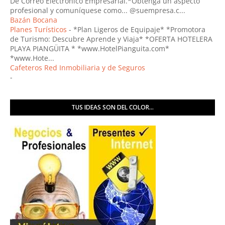
De Correo Electrónico Empresarial.*Obtenga un aspecto
profesional y comuníquese como... @suempresa.c...
Bazán Bocana
Planes Turísticos
-
*Plan Ligeros de Equipaje* *Promotora
de Turismo: Descubre Aprende y Viaja* *OFERTA HOTELERA
PLAYA PIANGÜITA * *www.HotelPianguita.com*
*www.Hote...
Cafeteros Red Inmobiliaria y de Seguros
-
TUS IDEAS SON DEL COLOR...